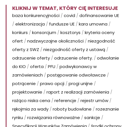
KLIKNIJ W TEMAT, KTÓRY CIĘ INTERESUJE
baza konkurencyjności
/
covid
/
dofinansowanie UE
/
elektronizacja
/
fundusze UE
/
kara umowna
/
konkurs
/
konsorcjum
/
kosztorys
/
kryteria oceny
ofert
/
nadzwyczajne okoliczności
/
niezgodność
oferty z SWZ
/
niezgodność oferty z ustawą
/
odrzucenie oferty
/
odrzucenie oferty.
/
odwołanie
do KIO
/
oferta
/
PFU
/
podwykonawcy w
zamówieniach
/
postępowanie odwoławcze
/
potrącenie
/
prawo opcji
/
progi unijne
/
projektowanie
/
raport z realizacji zamówienia
/
rażąco niska cena
/
referencje
/
rejestr umów
/
rękojmia za wady
/
roboty budowlane
/
rozeznanie
rynku
/
rozwiązania równoważne
/
sankcje
/
Specyfikacji Warunków Zamówienia
/
środki ochrony