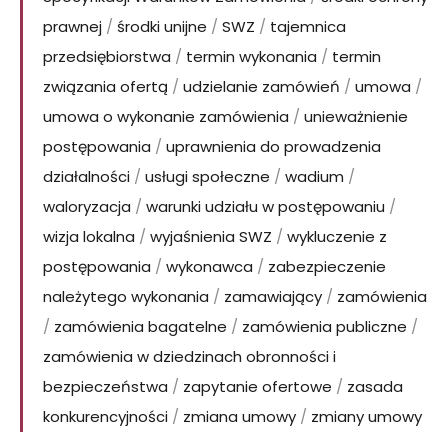
prawnej
/
środki unijne
/
SWZ
/
tajemnica
przedsiębiorstwa
/
termin wykonania
/
termin
związania ofertą
/
udzielanie zamówień
/
umowa
/
umowa o wykonanie zamówienia
/
unieważnienie
postępowania
/
uprawnienia do prowadzenia
działalności
/
usługi społeczne
/
wadium
/
waloryzacja
/
warunki udziału w postępowaniu
/
wizja lokalna
/
wyjaśnienia SWZ
/
wykluczenie z
postępowania
/
wykonawca
/
zabezpieczenie
należytego wykonania
/
zamawiający
/
zamówienia
/
zamówienia bagatelne
/
zamówienia publiczne
/
zamówienia w dziedzinach obronności i
bezpieczeństwa
/
zapytanie ofertowe
/
zasada
konkurencyjności
/
zmiana umowy
/
zmiany umowy