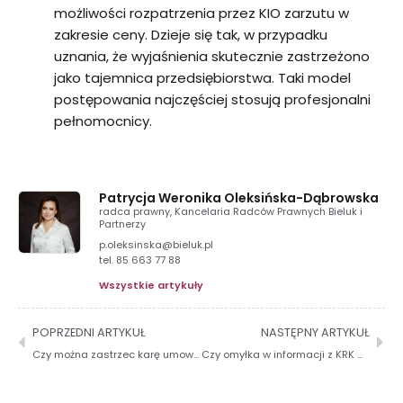
możliwości rozpatrzenia przez KIO zarzutu w
zakresie ceny. Dzieje się tak, w przypadku
uznania, że wyjaśnienia skutecznie zastrzeżono
jako tajemnica przedsiębiorstwa. Taki model
postępowania najczęściej stosują profesjonalni
pełnomocnicy.
Patrycja Weronika Oleksińska-Dąbrowska
radca prawny, Kancelaria Radców Prawnych Bieluk i
Partnerzy
p.oleksinska@bieluk.pl
tel. 85 663 77 88
Wszystkie artykuły
POPRZEDNI ARTYKUŁ
NASTĘPNY ARTYKUŁ
Czy można zastrzec karę umowną za brak zapłaty lub nieterminową zapłatę wynagrodzenia należnego każdemu podwykonawcy czy tylko zgłoszonemu w trybie przepisów pzp?
Czy omyłka w informacji z KRK może doprowadzić do wykluczenia? Wygrana Kancelarii przed KIO