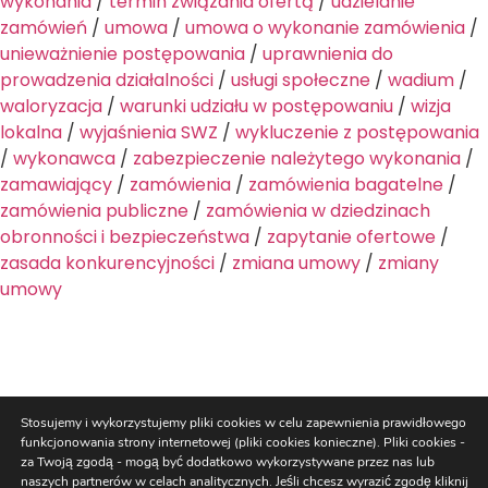
wykonania
/
termin związania ofertą
/
udzielanie
zamówień
/
umowa
/
umowa o wykonanie zamówienia
/
unieważnienie postępowania
/
uprawnienia do
prowadzenia działalności
/
usługi społeczne
/
wadium
/
waloryzacja
/
warunki udziału w postępowaniu
/
wizja
lokalna
/
wyjaśnienia SWZ
/
wykluczenie z postępowania
/
wykonawca
/
zabezpieczenie należytego wykonania
/
zamawiający
/
zamówienia
/
zamówienia bagatelne
/
zamówienia publiczne
/
zamówienia w dziedzinach
obronności i bezpieczeństwa
/
zapytanie ofertowe
/
zasada konkurencyjności
/
zmiana umowy
/
zmiany
umowy
Stosujemy i wykorzystujemy pliki cookies w celu zapewnienia prawidłowego
Kancelaria Radców Prawnych Bieluk i Partnerzy
funkcjonowania strony internetowej (pliki cookies konieczne). Pliki cookies -
ul. Warszawska 14 lok 3, Białystok 15-063, tel. +48 85 66 54 441,
za Twoją zgodą - mogą być dodatkowo wykorzystywane przez nas lub
kancelaria@bieluk.pl
naszych partnerów w celach analitycznych. Jeśli chcesz wyrazić zgodę kliknij