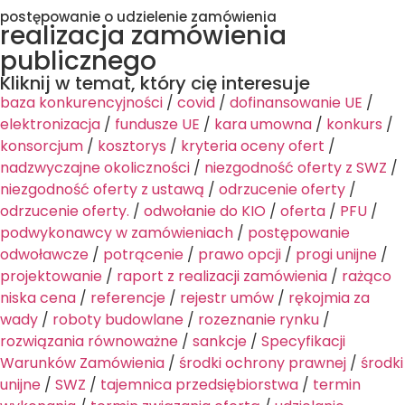
postępowanie o udzielenie zamówienia
realizacja zamówienia
publicznego
Kliknij w temat, który cię interesuje
baza konkurencyjności
/
covid
/
dofinansowanie UE
/
elektronizacja
/
fundusze UE
/
kara umowna
/
konkurs
/
konsorcjum
/
kosztorys
/
kryteria oceny ofert
/
nadzwyczajne okoliczności
/
niezgodność oferty z SWZ
/
niezgodność oferty z ustawą
/
odrzucenie oferty
/
odrzucenie oferty.
/
odwołanie do KIO
/
oferta
/
PFU
/
podwykonawcy w zamówieniach
/
postępowanie
odwoławcze
/
potrącenie
/
prawo opcji
/
progi unijne
/
projektowanie
/
raport z realizacji zamówienia
/
rażąco
niska cena
/
referencje
/
rejestr umów
/
rękojmia za
wady
/
roboty budowlane
/
rozeznanie rynku
/
rozwiązania równoważne
/
sankcje
/
Specyfikacji
Warunków Zamówienia
/
środki ochrony prawnej
/
środki
unijne
/
SWZ
/
tajemnica przedsiębiorstwa
/
termin