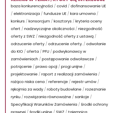
baza konkurencyjności
/
covid
/
dofinansowanie UE
/
elektronizacja
/
fundusze UE
/
kara umowna
/
konkurs
/
konsorcjum
/
kosztorys
/
kryteria oceny
ofert
/
nadzwyczajne okoliczności
/
niezgodność
oferty z SWZ
/
niezgodność oferty z ustawą
/
odrzucenie oferty
/
odrzucenie oferty.
/
odwołanie
do KIO
/
oferta
/
PFU
/
podwykonawcy w
zamówieniach
/
postępowanie odwoławcze
/
potrącenie
/
prawo opcji
/
progi unijne
/
projektowanie
/
raport z realizacji zamówienia
/
rażąco niska cena
/
referencje
/
rejestr umów
/
rękojmia za wady
/
roboty budowlane
/
rozeznanie
rynku
/
rozwiązania równoważne
/
sankcje
/
Specyfikacji Warunków Zamówienia
/
środki ochrony
prawnej
/
środki unijne
/
SWZ
/
tajemnica