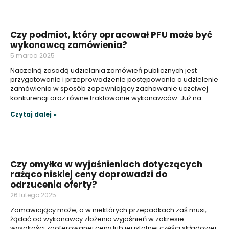
Czy podmiot, który opracował PFU może być
wykonawcą zamówienia?
5 marca 2025
Naczelną zasadą udzielania zamówień publicznych jest
przygotowanie i przeprowadzenie postępowania o udzielenie
zamówienia w sposób zapewniający zachowanie uczciwej
konkurencji oraz równe traktowanie wykonawców. Już na
Czytaj dalej »
Czy omyłka w wyjaśnieniach dotyczących
rażąco niskiej ceny doprowadzi do
odrzucenia oferty?
26 lutego 2025
Zamawiający może, a w niektórych przepadkach zaś musi,
żądać od wykonawcy złożenia wyjaśnień w zakresie
wysokości zaoferowanej ceny lub jej istotnej części składowej.