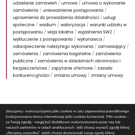
udzielanie zamówień
/
umowa
/
umowa o wykonanie
zamówienia
/
unieważnienie postępowania
/
uprawnienia do prowadzenia działalności
/
usługi
społeczne
/
wadium
/
waloryzacja
/
warunki udziału w
postępowaniu
/
wizja lokalna
/
wyjaśnienia SWZ
/
wykluczenie z postępowania
/
wykonawca
/
zabezpieczenie należytego wykonania
/
zamawiający
/
zamówienia
/
zamówienia bagatelne
/
zamówienia
publiczne
/
zamówienia w dziedzinach obronności i
bezpieczeństwa
/
zapytanie ofertowe
/
zasada
konkurencyjności
/
zmiana umowy
/
zmiany umowy
Stosujemy i wykorzystujemy pliki cookies w celu zapewnienia prawidłowego
Kancelaria Radców Prawnych Bieluk i Partnerzy
funkcjonowania strony internetowej (pliki cookies konieczne). Pliki cookies -
ul. Warszawska 14 lok 3, Białystok 15-063, tel. +48 85 66 54 441,
za Twoją zgodą - mogą być dodatkowo wykorzystywane przez nas lub
kancelaria@bieluk.pl
naszych partnerów w celach analitycznych. Jeśli chcesz wyrazić zgodę kliknij
„Akceptuj wszystkie”. Jeżeli chcesz dostosować swoje zgody kliknij
oddział w Warszawie