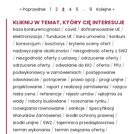
« Poprzednie
1
2
3
4
5
…
9
Kolejne »
KLIKNIJ W TEMAT, KTÓRY CIĘ INTERESUJE
baza konkurencyjności
/
covid
/
dofinansowanie UE
/
elektronizacja
/
fundusze UE
/
kara umowna
/
konkurs
/
konsorcjum
/
kosztorys
/
kryteria oceny ofert
/
nadzwyczajne okoliczności
/
niezgodność oferty z SWZ
/
niezgodność oferty z ustawą
/
odrzucenie oferty
/
odrzucenie oferty.
/
odwołanie do KIO
/
oferta
/
PFU
/
podwykonawcy w zamówieniach
/
postępowanie
odwoławcze
/
potrącenie
/
prawo opcji
/
progi unijne
/
projektowanie
/
raport z realizacji zamówienia
/
rażąco
niska cena
/
referencje
/
rejestr umów
/
rękojmia za
wady
/
roboty budowlane
/
rozeznanie rynku
/
rozwiązania równoważne
/
sankcje
/
Specyfikacji
Warunków Zamówienia
/
środki ochrony prawnej
/
środki unijne
/
SWZ
/
tajemnica przedsiębiorstwa
/
termin wykonania
/
termin związania ofertą
/