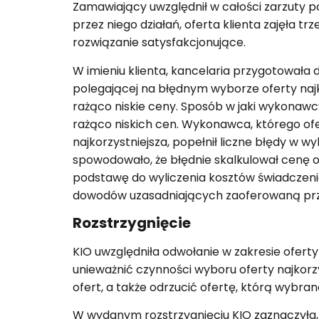
Zamawiający uwzględnił w całości zarzuty p
przez niego działań, oferta klienta zajęła tr
rozwiązanie satysfakcjonujące.
W imieniu klienta, kancelaria przygotowała
polegającej na błędnym wyborze oferty najko
rażąco niskie ceny. Sposób w jaki wykonawc
rażąco niskich cen. Wykonawca, którego of
najkorzystniejsza, popełnił liczne błędy w
spowodowało, że błędnie skalkulował cenę 
podstawę do wyliczenia kosztów świadczenia
dowodów uzasadniających zaoferowaną prz
Rozstrzygnięcie
KIO uwzględniła odwołanie w zakresie ofert
unieważnić czynności wyboru oferty najkorz
ofert, a także odrzucić ofertę, którą wybran
W wydanym rozstrzygnięciu KIO zaznaczyła,