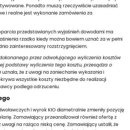
otywowane. Ponadto muszą rzeczywiście uzasadniać
we i realne jest wykonanie zamówienia za
poparcia przedstawianych wyjaśnień dowodami ma
jaśnienia rzadko kiedy można bowiem uznać za w pełni
dnio zainteresowany rozstrzygnięciem.
o dokonanego przez odwołującego wyliczenia kosztów
j podstawy wyliczenia tego kosztu, przesądza o
IO uznała, że z uwagi na zaniechanie wykazania i
okrywa wszystkie koszty niezbędne do realizacji
nawcy podlega odrzuceniu.
ego
ławczych i wyrok KIO diametralnie zmieniły pozycję
rię. Zamawiający przeanalizował również ofertę z
ą z uwagi na rażąco niską cenę. Zamawiający ustalił, że