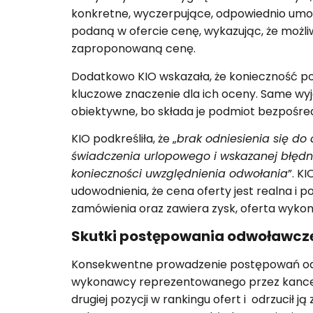
konkretne, wyczerpujące, odpowiednio um
podaną w ofercie cenę, wykazując, że możli
zaproponowaną cenę.
Dodatkowo KIO wskazała, że konieczność 
kluczowe znaczenie dla ich oceny. Same wy
obiektywne, bo składa je podmiot bezpośre
KIO podkreśliła, że „
brak odniesienia się d
świadczenia urlopowego i wskazanej błędne
konieczności uwzględnienia odwołania
”. K
udowodnienia, że cena oferty jest realna i p
zamówienia oraz zawiera zysk, oferta wyko
Skutki postępowania odwoławcz
Konsekwentne prowadzenie postępowań odwo
wykonawcy reprezentowanego przez kancela
drugiej pozycji w rankingu ofert i odrzucił j