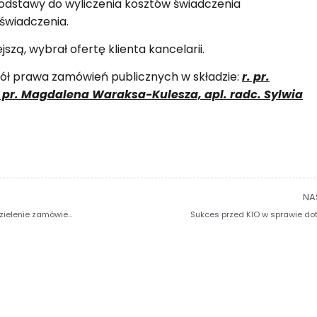
odstawy do wyliczenia kosztów świadczenia
świadczenia.
szą, wybrał ofertę klienta kancelarii.
pół prawa zamówień publicznych w składzie:
r. pr.
. pr. Magdalena Waraksa-Kulesza,
apl. radc. Sylwia
NA
Tłumaczenie dokumentów na potrzeby postępowania o udzielenie zamówienia publicznego
Sukces przed KIO w sprawie dot