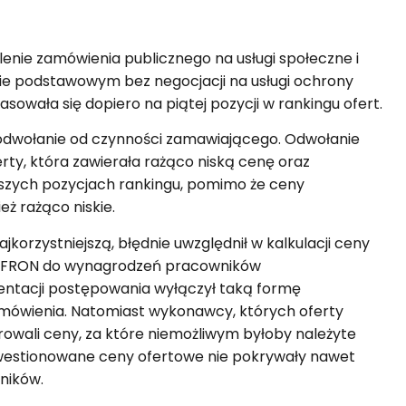
enie zamówienia publicznego na usługi społeczne i
ie podstawowym bez negocjacji na usługi ochrony
asowała się dopiero na piątej pozycji w rankingu ofert.
a odwołanie od czynności zamawiającego. Odwołanie
erty, która zawierała rażąco niską cenę oraz
ższych pozycjach rankingu, pomimo że ceny
ż rażąco niskie.
orzystniejszą, błędnie uwzględnił w kalkulacji ceny
z PFRON do wynagrodzeń pracowników
ntacji postępowania wyłączył taką formę
zamówienia. Natomiast wykonawcy, których oferty
erowali ceny, za które niemożliwym byłoby należyte
estionowane ceny ofertowe nie pokrywały nawet
ników.