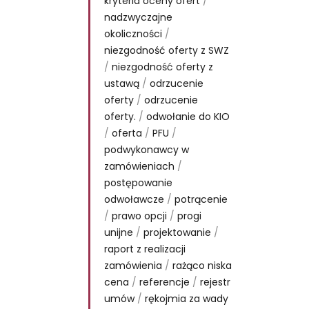
kryteria oceny ofert
/
nadzwyczajne
okoliczności
/
niezgodność oferty z SWZ
/
niezgodność oferty z
ustawą
/
odrzucenie
oferty
/
odrzucenie
oferty.
/
odwołanie do KIO
/
oferta
/
PFU
/
podwykonawcy w
zamówieniach
/
postępowanie
odwoławcze
/
potrącenie
/
prawo opcji
/
progi
unijne
/
projektowanie
/
raport z realizacji
zamówienia
/
rażąco niska
cena
/
referencje
/
rejestr
umów
/
rękojmia za wady