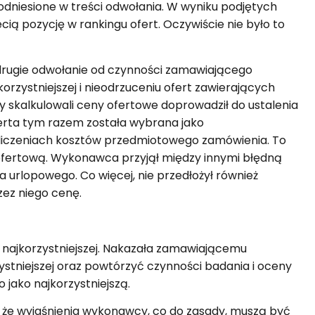
odniesione w treści odwołania. W wyniku podjętych
zecią pozycję w rankingu ofert. Oczywiście nie było to
 drugie odwołanie od czynności zamawiającego
rzystniejszej i nieodrzuceniu ofert zawierających
y skalkulowali ceny ofertowe doprowadził do ustalenia
erta tym razem została wybrana jako
 wyliczeniach kosztów przedmiotowego zamówienia. To
ofertową. Wykonawca przyjął między innymi błędną
 urlopowego. Co więcej, nie przedłożył również
ez niego cenę.
y najkorzystniejszej. Nakazała zamawiającemu
ystniejszej oraz powtórzyć czynności badania i oceny
o jako najkorzystniejszą.
 że wyjaśnienia wykonawcy, co do zasady, muszą być